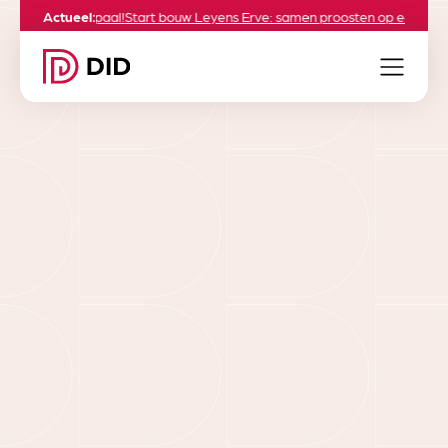
elijke mijlpaal!
Actueel:
Start bouw Leyens Erve: samen proosten op een groene t