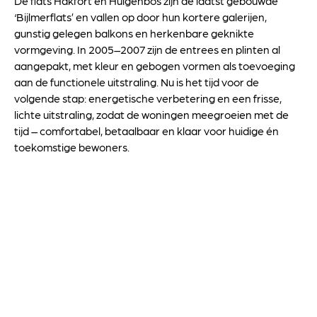
De flats Hakfort en Huigenbos zijn de laatst gebouwde
‘Bijlmerflats’ en vallen op door hun kortere galerijen,
gunstig gelegen balkons en herkenbare geknikte
vormgeving. In 2005–2007 zijn de entrees en plinten al
aangepakt, met kleur en gebogen vormen als toevoeging
aan de functionele uitstraling. Nu is het tijd voor de
volgende stap: energetische verbetering en een frisse,
lichte uitstraling, zodat de woningen meegroeien met de
tijd – comfortabel, betaalbaar en klaar voor huidige én
toekomstige bewoners.