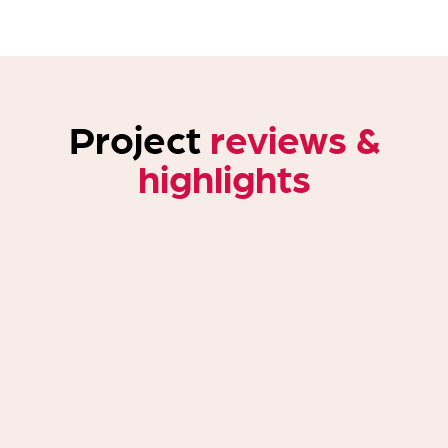
Project
reviews &
highlights
Scenario’s onderzoeken
in samenspraak met bewoners en het interne
planteam.