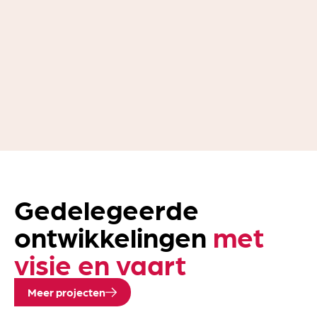
Bewezen ervaring
Gedele­geerde
ontwik­kelingen
met
visie en vaart
Meer projecten