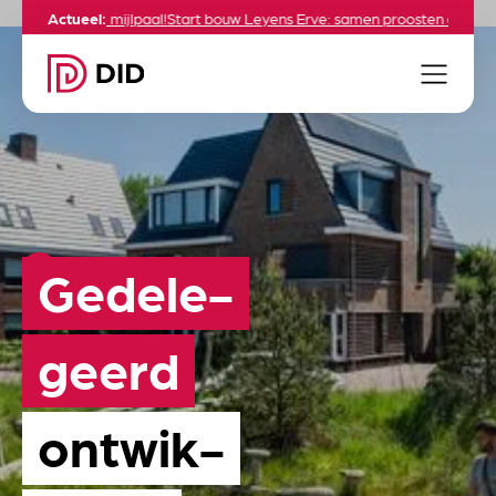
eestelijke mijlpaal!
Actueel:
Start bouw Leyens Erve: samen proosten op een groe
Gedele­
geerd
ontwik­