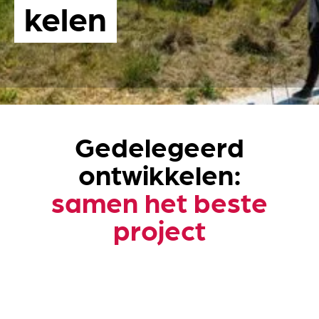
kelen
Gedelegeerd
ontwikkelen:
samen het beste
project