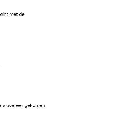
egint met de
.
nders overeengekomen.