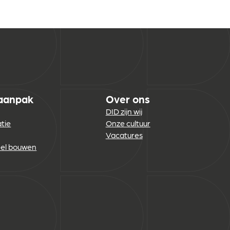
aanpak
Over ons
DID zijn wij
atie
Onze cultuur
Vacatures
eel bouwen