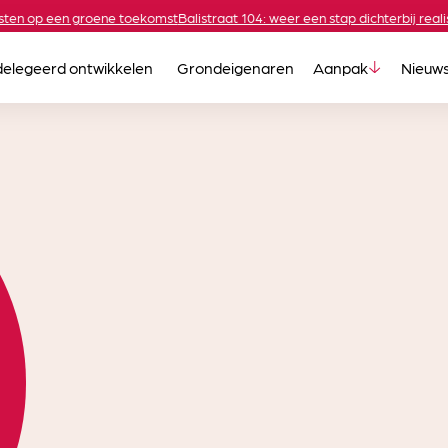
 op een groene toekomst
Balistraat 104: weer een stap dichterbij realisati
elegeerd ontwikkelen
Grondeigenaren
Aanpak
Nieuw
ne