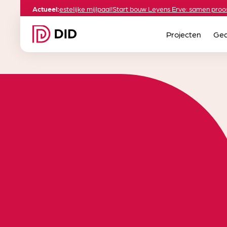
fase 2.2: een feestelijke mijlpaal!
Actueel:
Start bouw Leyens Erve: samen proosten
Projecten
Ged
algeme
voor­waarden