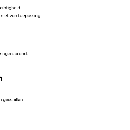
alatigheid.
t niet van toepassing
akingen, brand,
n
n geschillen