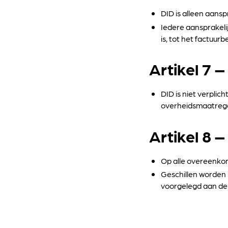
DID is alleen aansp
Iedere aansprakelij
is, tot het factuu
Artikel 7 
DID is niet verplic
overheidsmaatreg
Artikel 8 –
Op alle overeenkom
Geschillen worden b
voorgelegd aan de