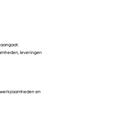
t aangaat.
aamheden, leveringen
n, werkzaamheden en