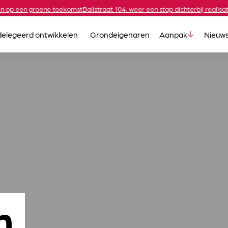
een groene toekomst
Balistraat 104: weer een stap dichterbij realisatie
De P
elegeerd ontwikkelen
Grondeigenaren
Aanpak
Nieuw
n