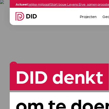
2.2: een feestelijke mijlpaal!
Actueel:
Start bouw Leyens Erve: samen proosten op 
Projecten
Ged
DID denkt
om te doe