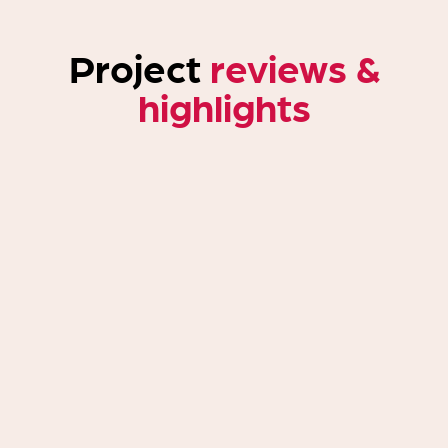
Project
reviews &
highlights
“Nu het investeringsbesluit is genomen,
staat de weg eindelijk vrij om de buurt
samen met de bewoners aan te pakken.
En echt van betekenis te zijn. En dat
moet ook, het geduld van de bewoners
is te lang op de proef gesteld”
Stadgenoot