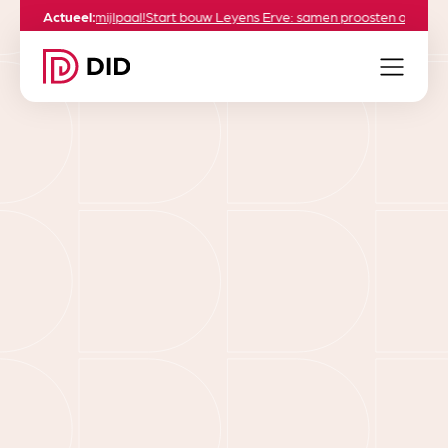
eestelijke mijlpaal!
Actueel:
Start bouw Leyens Erve: samen proosten op een groen