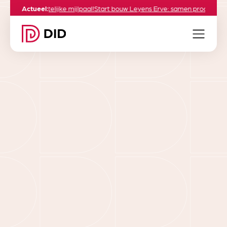
2.2: een feestelijke mijlpaal!
Actueel:
Start bouw Leyens Erve: samen proosten op
8/13/2025